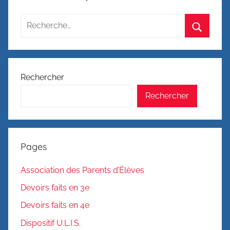
Site
officiel
Recherche
pour
Recherc
:
Rechercher
Rechercher
Pages
Association des Parents d’Élèves
Devoirs faits en 3e
Devoirs faits en 4e
Dispositif U.L.I.S.