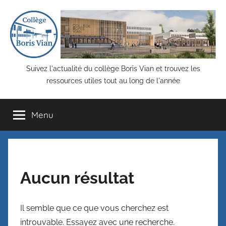
Aller
Panneau de gestion des cookies
au
contenu
COLLEGE
Suivez l'actualité du collège Boris Vian et trouvez les
ressources utiles tout au long de l'année
BORIS
Menu
VIAN,
Saint-
Priest
Aucun résultat
–
Il semble que ce que vous cherchez est
introuvable. Essayez avec une recherche.