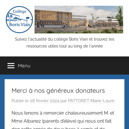
Aller
Panneau de gestion des cookies
au
contenu
COLLEGE
Suivez l'actualité du collège Boris Vian et trouvez les
ressources utiles tout au long de l'année
BORIS
Menu
VIAN,
Saint-
Merci à nos généreux donateurs
Priest
Publié le
28 février 2024
par
PATTORET Marie-Laure
–
Nous tenons à remercier chaleureusement M. et
Mme Albanez (parents d’élève) qui nous ont fait